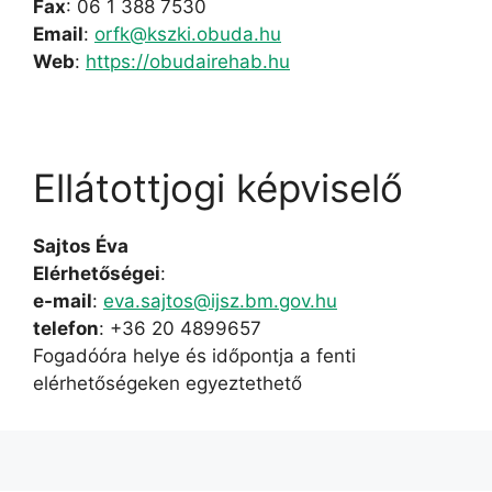
Fax
: 06 1 388 7530
Email
:
orfk@kszki.obuda.hu
Web
:
https://obudairehab.hu
Ellátottjogi képviselő
Sajtos Éva
Elérhetőségei
:
e-mail
:
eva.sajtos@ijsz.bm.gov.hu
telefon
: +36 20 4899657
Fogadóóra helye és időpontja a fenti
elérhetőségeken egyeztethető