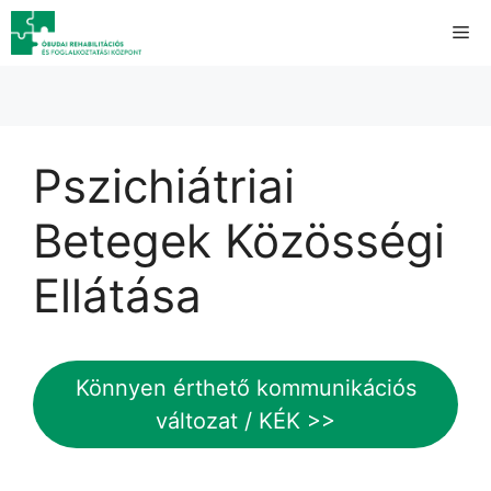
Kilépés
Me
a
tartalomba
Pszichiátriai
Betegek Közösségi
Ellátása
Könnyen érthető kommunikációs
változat / KÉK >>