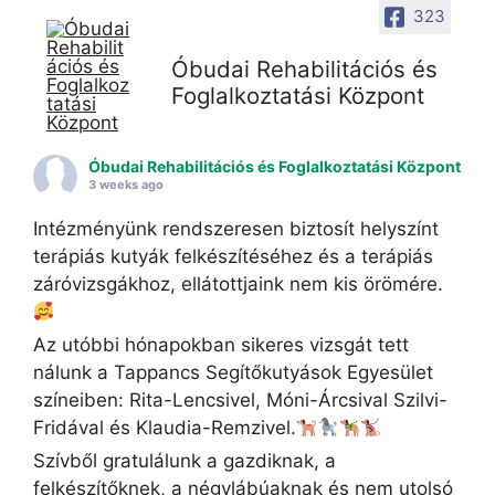
323
Óbudai Rehabilitációs és
Foglalkoztatási Központ
Óbudai Rehabilitációs és Foglalkoztatási Központ
3 weeks ago
Intézményünk rendszeresen biztosít helyszínt
terápiás kutyák felkészítéséhez és a terápiás
záróvizsgákhoz, ellátottjaink nem kis örömére.
Az utóbbi hónapokban sikeres vizsgát tett
nálunk a Tappancs Segítőkutyások Egyesület
színeiben: Rita-Lencsivel, Móni-Árcsival Szilvi-
Fridával és Klaudia-Remzivel.
Szívből gratulálunk a gazdiknak, a
felkészítőknek, a négylábúaknak és nem utolsó