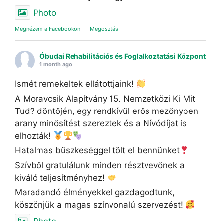
Photo
Megnézem a Facebookon
·
Megosztás
Óbudai Rehabilitációs és Foglalkoztatási Központ
1 month ago
Ismét remekeltek ellátottjaink!
A Moravcsik Alapítvány 15. Nemzetközi Ki Mit
Tud? döntőjén, egy rendkívül erős mezőnyben
arany minősítést szereztek és a Nívódíjat is
elhozták!
Hatalmas büszkeséggel tölt el bennünket
Szívből gratulálunk minden résztvevőnek a
kiváló teljesítményhez!
Maradandó élményekkel gazdagodtunk,
köszönjük a magas színvonalú szervezést!
Photo