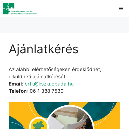
Kilépés
Me
a
tartalomba
Ajánlatkérés
Az alábbi elérhetőségeken érdeklődhet,
elküldheti ajánlatkérését.
Email
:
orfk@kszki.obuda.hu
Telefon
: 06 1 388 7530