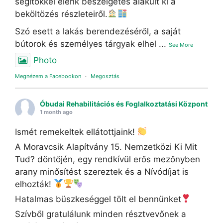
segítőkkel élénk beszélgetés alakult ki a
beköltözés részleteiről.
Szó esett a lakás berendezéséről, a saját
bútorok és személyes tárgyak elhel
...
See More
Photo
Megnézem a Facebookon
·
Megosztás
Óbudai Rehabilitációs és Foglalkoztatási Központ
1 month ago
Ismét remekeltek ellátottjaink!
A Moravcsik Alapítvány 15. Nemzetközi Ki Mit
Tud? döntőjén, egy rendkívül erős mezőnyben
arany minősítést szereztek és a Nívódíjat is
elhozták!
Hatalmas büszkeséggel tölt el bennünket
Szívből gratulálunk minden résztvevőnek a