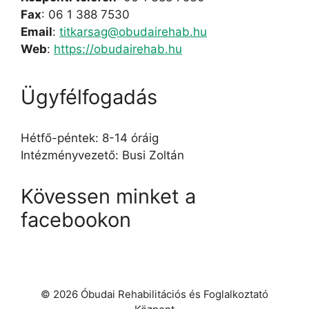
Fax
: 06 1 388 7530
Email
:
titkarsag@obudairehab.hu
Web
:
https://obudairehab.hu
Ügyfélfogadás
Hétfő-péntek: 8-14 óráig
Intézményvezető: Busi Zoltán
Kövessen minket a
facebookon
© 2026 Óbudai Rehabilitációs és Foglalkoztató